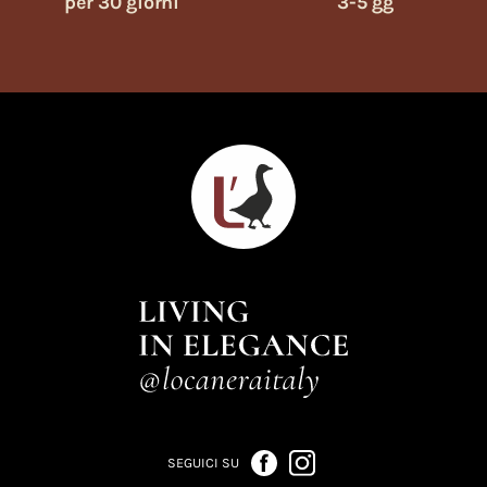
per 30 giorni
3-5 gg
SEGUICI SU