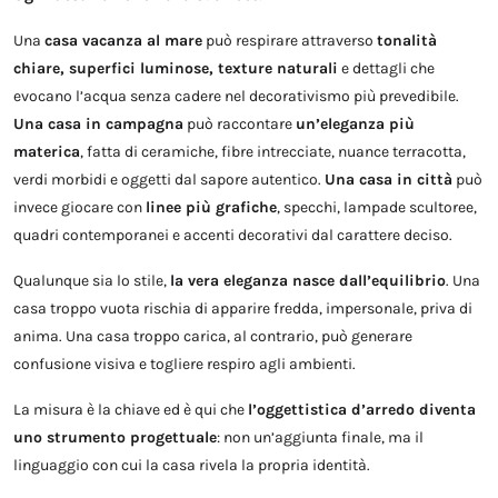
Una
casa vacanza al mare
può respirare attraverso
tonalità
chiare, superfici luminose, texture naturali
e dettagli che
evocano l’acqua senza cadere nel decorativismo più prevedibile.
Una casa in campagna
può raccontare
un’eleganza più
materica
, fatta di ceramiche, fibre intrecciate, nuance terracotta,
verdi morbidi e oggetti dal sapore autentico.
Una casa in città
può
invece giocare con
linee più grafiche
, specchi, lampade scultoree,
quadri contemporanei e accenti decorativi dal carattere deciso.
Qualunque sia lo stile,
la vera eleganza nasce dall’equilibrio
. Una
casa troppo vuota rischia di apparire fredda, impersonale, priva di
anima. Una casa troppo carica, al contrario, può generare
confusione visiva e togliere respiro agli ambienti.
La misura è la chiave ed è qui che
l’oggettistica d’arredo diventa
uno strumento progettuale
: non un’aggiunta finale, ma il
linguaggio con cui la casa rivela la propria identità.