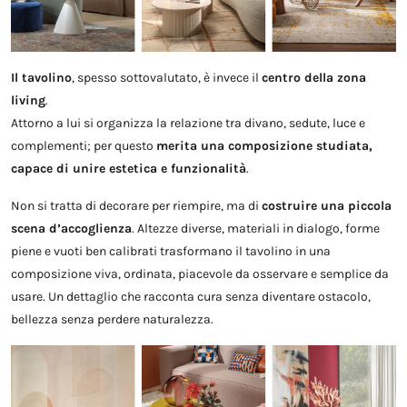
Il tavolino
, spesso sottovalutato, è invece il
centro della zona
living
.
Attorno a lui si organizza la relazione tra divano, sedute, luce e
complementi; per questo
merita una composizione studiata,
capace di unire estetica e funzionalità
.
Non si tratta di decorare per riempire, ma di
costruire una piccola
scena d’accoglienza
. Altezze diverse, materiali in dialogo, forme
piene e vuoti ben calibrati trasformano il tavolino in una
composizione viva, ordinata, piacevole da osservare e semplice da
usare. Un dettaglio che racconta cura senza diventare ostacolo,
bellezza senza perdere naturalezza.