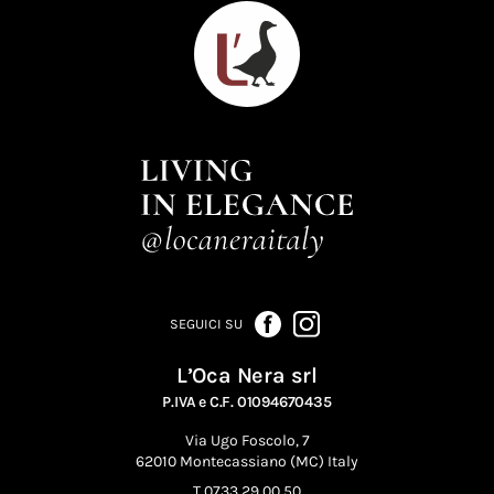
SEGUICI SU
L’Oca Nera srl
P.IVA e C.F. 01094670435
Via Ugo Foscolo, 7
62010 Montecassiano (MC) Italy
T 0733 29 00 50