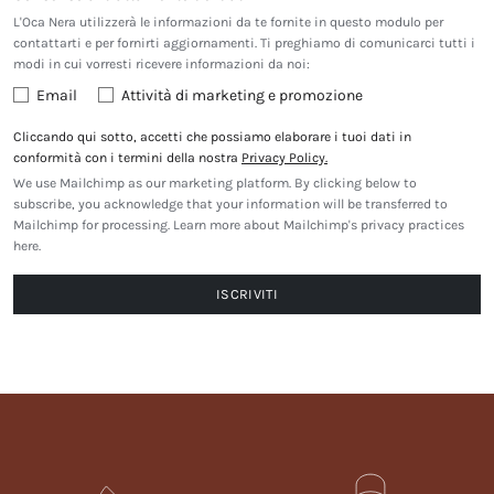
L'Oca Nera utilizzerà le informazioni da te fornite in questo modulo per
contattarti e per fornirti aggiornamenti. Ti preghiamo di comunicarci tutti i
modi in cui vorresti ricevere informazioni da noi:
Email
Attività di marketing e promozione
Cliccando qui sotto, accetti che possiamo elaborare i tuoi dati in
conformità con i termini della nostra
Privacy Policy.
We use Mailchimp as our marketing platform. By clicking below to
subscribe, you acknowledge that your information will be transferred to
Mailchimp for processing.
Learn more about Mailchimp's privacy practices
here.