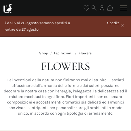
Spedizione gratuita sopra i 100€
Shop
Ispirazioni
Flowers
FLOWERS
Le invenzioni della natura non finiranno mai di stupirci. Lasciati
affascinare dall’armonia delle forme e dei colori: possiamo
decorare la nostra casa con l’energia, l’eleganza, la delicatezza ed il
mistero racchiusi in ogni fiore. Fiori importanti, con cui creare
composizioni e accostamenti cromatici sia delicati ed armonici
che vivaci e intriganti, per personalizzare gli ambienti in modo
unico, in accordo con ogni tipologia di arredamento.