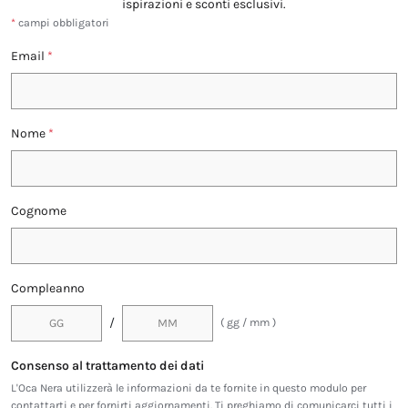
ispirazioni e sconti esclusivi.
*
campi obbligatori
Email
*
Nome
*
Cognome
Compleanno
/
( gg / mm )
Consenso al trattamento dei dati
L'Oca Nera utilizzerà le informazioni da te fornite in questo modulo per
contattarti e per fornirti aggiornamenti. Ti preghiamo di comunicarci tutti i