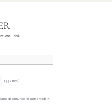
ER
nti esclusivi.
( gg / mm )
ghiamo di comunicarci tutti i modi in