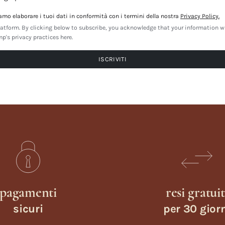
amo elaborare i tuoi dati in conformità con i termini della nostra
Privacy Policy.
tform. By clicking below to subscribe, you acknowledge that your information wil
's privacy practices here.
pagamenti
resi gratuit
sicuri
per 30 gior