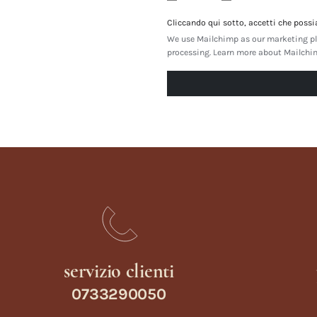
Cliccando qui sotto, accetti che possi
We use Mailchimp as our marketing pla
processing.
Learn more about Mailchimp
servizio clienti
0733290050