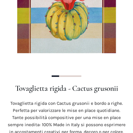
Precedente
Succes
Tovaglietta rigida - Cactus grusonii
Tovaglietta rigida con Cactus grusonii e bordo a righe.
Perfetta per valorizzare le mise en place quotidiane.
Tante possibilità compositive per una mise en place
sempre inedita: 100% Made in Italy si possono esprimere
in accostamenti creativi per forma, decoro o per colore.