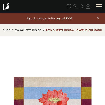
 gratuita sopra i 100€
Gli ordini effettuati dal 5 al 2
partire da 27
SHOP
/
TOVAGLIETTE RIGIDE
/
TOVAGLIETTA RIGIDA - CACTUS GRUSONII