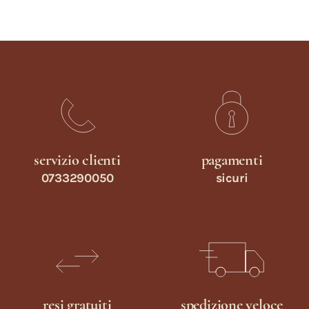
servizio clienti
pagamenti
0733290050
sicuri
resi gratuiti
spedizione veloce