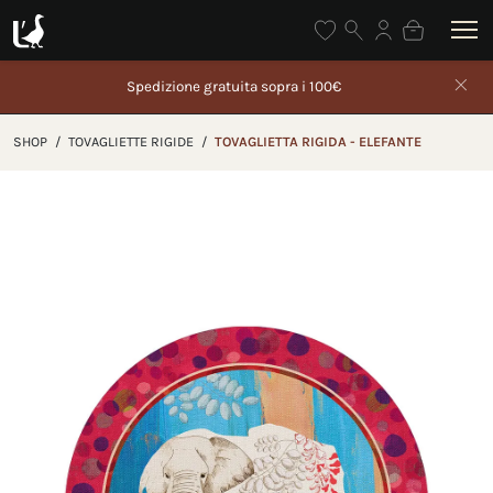
one gratuita sopra i 100€
Gli ordini effettuati dal 5 a
partire da
SHOP
/
TOVAGLIETTE RIGIDE
/
TOVAGLIETTA RIGIDA - ELEFANTE