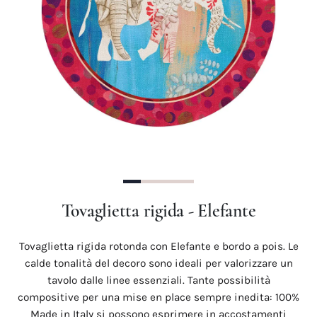
Precedente
Succes
Tovaglietta rigida - Elefante
Tovaglietta rigida rotonda con Elefante e bordo a pois. Le
calde tonalità del decoro sono ideali per valorizzare un
tavolo dalle linee essenziali. Tante possibilità
compositive per una mise en place sempre inedita: 100%
Made in Italy si possono esprimere in accostamenti