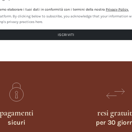
amo elaborare i tuoi dati in conformità con i termini della nostra
Privacy Policy.
tform. By clicking below to subscribe, you acknowledge that your information wil
's privacy practices here.
pagamenti
resi gratuit
sicuri
per 30 gior