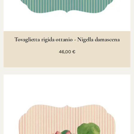
Tovaglietta rigida ottanio - Nigella damascena
46,00 €