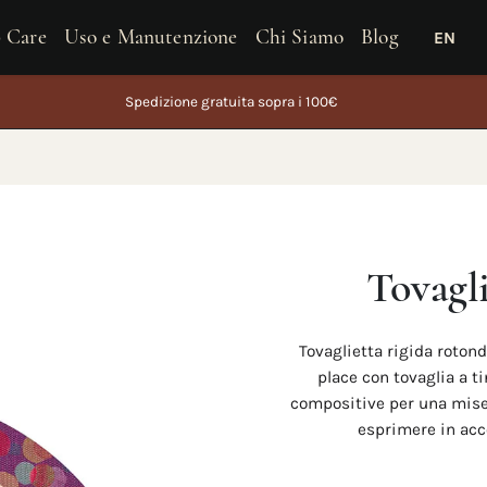
 Care
Uso e Manutenzione
Chi Siamo
Blog
EN
i ordini effettuati dal 5 al 26 agosto saranno spediti a partire da 27 agosto
Tovagli
Tovaglietta rigida roton
place con tovaglia a t
compositive per una mise 
esprimere in acco