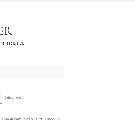
ER
nti esclusivi.
( gg / mm )
ghiamo di comunicarci tutti i modi in