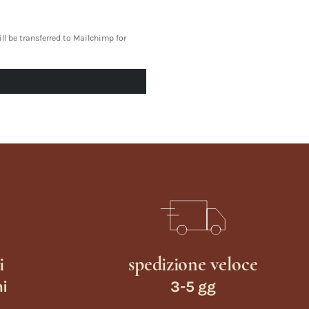
l be transferred to Mailchimp for
i
spedizione veloce
ni
3-5 gg