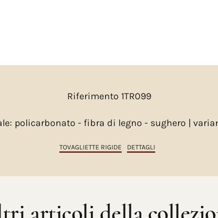
Riferimento 1TR099
le: policarbonato - fibra di legno - sughero | varia
TOVAGLIETTE RIGIDE
DETTAGLI
tri articoli della collezi