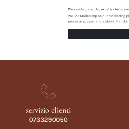
Cliccando qui sotto, accetti che possi
We use Mailchimp as our marketing pla
processing.
Learn more about Mailchimp
servizio clienti
0733290050