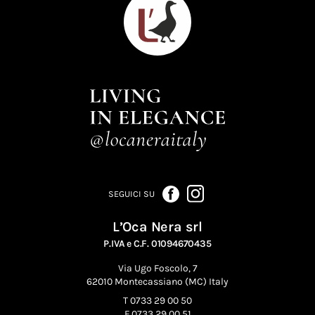
SEGUICI SU
L’Oca Nera srl
P.IVA e C.F. 01094670435
Via Ugo Foscolo, 7
62010 Montecassiano (MC) Italy
T 0733 29 00 50
F 0733 29 00 51