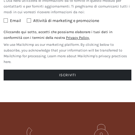
L'Oca Nera utilizzerà le informazioni da te fornite in questo modulo per
contattarti e per fornirti aggiornamenti. Ti preghiamo di comunicarci tutti i
modi in cui vorresti ricevere informazioni da noi:
Email
Attività di marketing e promozione
Cliccando qui sotto, accetti che possiamo elaborare i tuoi dati in
conformità con i termini della nostra
Privacy Policy.
We use Mailchimp as our marketing platform. By clicking below to
subscribe, you acknowledge that your information will be transferred to
Mailchimp for processing.
Learn more about Mailchimp's privacy practices
here.