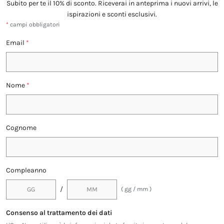
Subito per te il 10% di sconto. Riceverai in anteprima i nuovi arrivi, le
ispirazioni e sconti esclusivi.
*
campi obbligatori
Email
*
Nome
*
Cognome
Compleanno
/
( gg / mm )
Consenso al trattamento dei dati