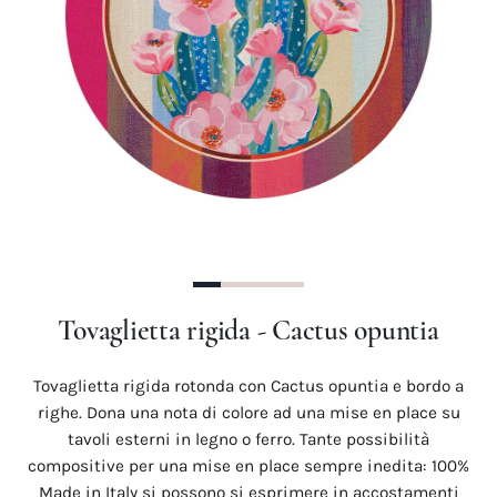
Precedente
Succes
Tovaglietta rigida - Cactus opuntia
Tovaglietta rigida rotonda con Cactus opuntia e bordo a
righe. Dona una nota di colore ad una mise en place su
tavoli esterni in legno o ferro. Tante possibilità
compositive per una mise en place sempre inedita: 100%
Made in Italy si possono si esprimere in accostamenti