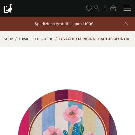
ita sopra i 100€
Gli ordini effettuati dal 5 al 26 agost
partire da 27 agost
SHOP
/
TOVAGLIETTE RIGIDE
/
TOVAGLIETTA RIGIDA - CACTUS OPUNTIA