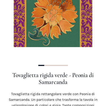
Precedente
Succes
Tovaglietta rigida verde - Peonia di
Samarcanda
Tovaglietta rigida rettangolare verde con Peonia di
Samarcanda. Un particolare che trasforma la tavola in
un'esplosione di colori e gioia. Tante composizioni