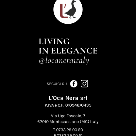
SEGUICI SU
L’Oca Nera srl
P.IVA e C.F. 01094670435
Via Ugo Foscolo, 7
62010 Montecassiano (MC) Italy
T 0733 29 00 50
F 0733 29 00 51