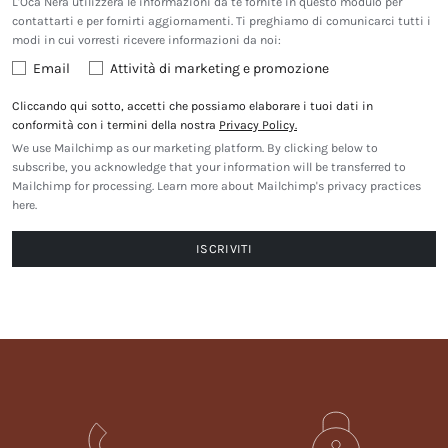
L'Oca Nera utilizzerà le informazioni da te fornite in questo modulo per
contattarti e per fornirti aggiornamenti. Ti preghiamo di comunicarci tutti i
modi in cui vorresti ricevere informazioni da noi:
Email
Attività di marketing e promozione
Cliccando qui sotto, accetti che possiamo elaborare i tuoi dati in
conformità con i termini della nostra
Privacy Policy.
We use Mailchimp as our marketing platform. By clicking below to
subscribe, you acknowledge that your information will be transferred to
Mailchimp for processing.
Learn more about Mailchimp's privacy practices
here.