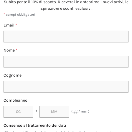
Subito per te il 10% di sconto. Riceverai in anteprima i nuovi arrivi, le
ispirazioni e sconti esclusivi.
*
campi obbligatori
Email
*
Nome
*
Cognome
Compleanno
/
( gg / mm )
Consenso al trattamento dei dati