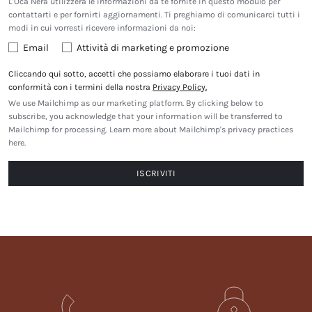
L'Oca Nera utilizzerà le informazioni da te fornite in questo modulo per
contattarti e per fornirti aggiornamenti. Ti preghiamo di comunicarci tutti i
modi in cui vorresti ricevere informazioni da noi:
Email
Attività di marketing e promozione
Cliccando qui sotto, accetti che possiamo elaborare i tuoi dati in
conformità con i termini della nostra
Privacy Policy.
We use Mailchimp as our marketing platform. By clicking below to
subscribe, you acknowledge that your information will be transferred to
Mailchimp for processing.
Learn more about Mailchimp's privacy practices
here.