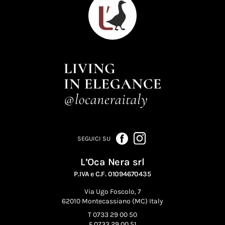
SEGUICI SU
L’Oca Nera srl
P.IVA e C.F. 01094670435
Via Ugo Foscolo, 7
62010 Montecassiano (MC) Italy
T 0733 29 00 50
F 0733 29 00 51