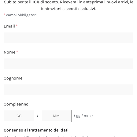
Subito per te il 10% di sconto. Riceverai in anteprima i nuovi arrivi, le
ispirazioni e sconti esclusivi.
*
campi obbligatori
Email
*
Nome
*
Cognome
Compleanno
/
( gg / mm )
Consenso al trattamento dei dati